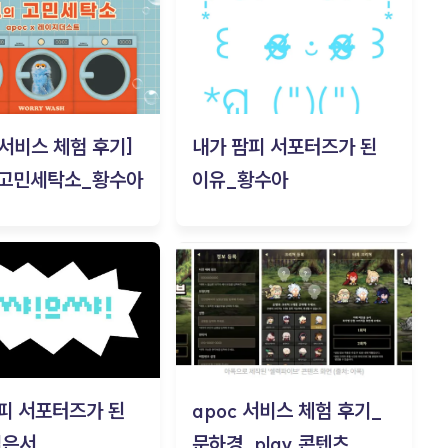
c 서비스 체험 후기]
내가 팜피 서포터즈가 된
 고민세탁소_황수아
이유_황수아
피 서포터즈가 된
apoc 서비스 체험 후기_
김은서
문하경_play 콘텐츠