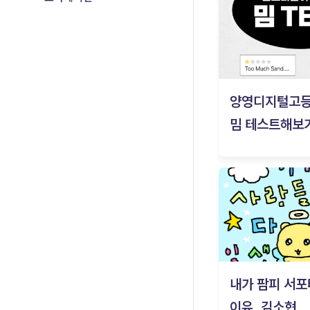
양영디지털고
밈 테스트해보기
내가 팜피 서포
이유_김소현