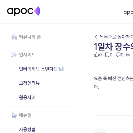
ap
커뮤니티 홈
← 목록으로 돌아가
1일차 장
인사이트
0
0
0
by .
인터랙티브 스탠다드
요즘 푹 빠진 콘텐츠는
고객인터뷰
다.
활용사례
매뉴얼
사용방법