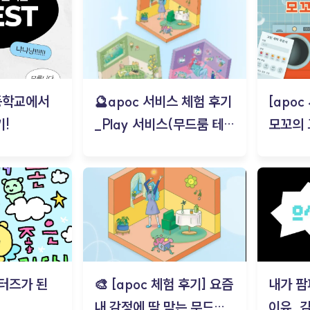
등학교에서
🔮apoc 서비스 체험 후기
[apo
!
_Play 서비스(무드룸 테스
모꼬의
트) - 김태현
터즈가 된
🎨 [apoc 체험 후기] 요즘
내가 팜
내 감정에 딱 맞는 무드룸
이유_