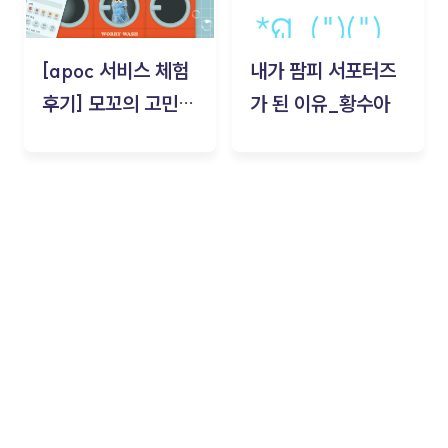
[apoc 서비스 체험
내가 팜피 서포터즈
후기] 모꼬의 고민세
가 된 이유_황수아
탁소_황수아