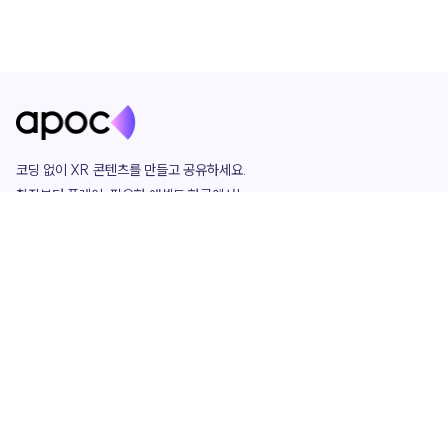
코딩 없이 XR 콘텐츠를 만들고 공유하세요. 

창작부터 플레이, 필요한 애셋도 한곳에서!

그리고 커뮤니티에서 함께하는 즐거움까지 

언제나 apoc이 함께합니다.
apoc
portfolio
마켓플레이스
요금제