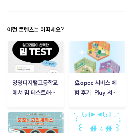
이런 콘텐츠는 어떠세요?
양영디지털고등학교
🔮apoc 서비스 체
에서 밈 테스트해보
험 후기_Play 서비
기!
스(무드룸 테스트) -
김태현