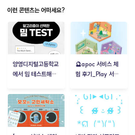
이런 콘텐츠는 어떠세요?
양영디지털고등학교
🔮apoc 서비스 체
에서 밈 테스트해보
험 후기_Play 서비
기!
스(무드룸 테스트) -
김태현