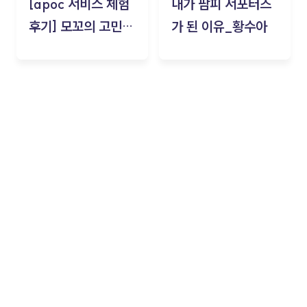
[apoc 서비스 체험
내가 팜피 서포터즈
후기] 모꼬의 고민세
가 된 이유_황수아
탁소_황수아