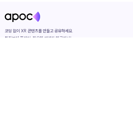
코딩 없이 XR 콘텐츠를 만들고 공유하세요. 

창작부터 플레이, 필요한 애셋도 한곳에서!

그리고 커뮤니티에서 함께하는 즐거움까지 

언제나 apoc이 함께합니다.
apoc
portfolio
마켓플레이스
요금제
play
studio