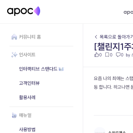
ap
커뮤니티 홈
← 목록으로 돌아가
[챌린지1주
인사이트
0
0
0
by
인터랙티브 스탠다드
요즘 나의 최애는 스
고객인터뷰
동 합니다. 하고나면
활용사례
매뉴얼
사용방법