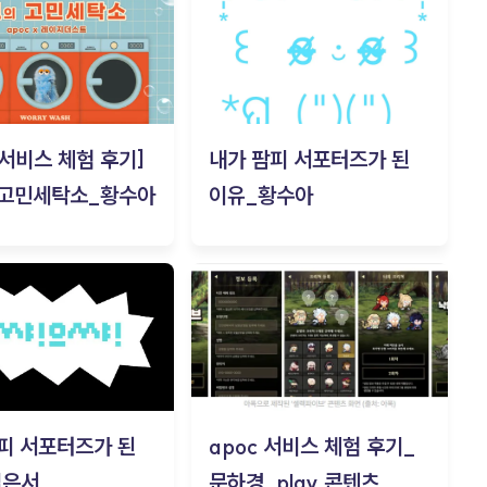
c 서비스 체험 후기]
내가 팜피 서포터즈가 된
 고민세탁소_황수아
이유_황수아
피 서포터즈가 된
apoc 서비스 체험 후기_
김은서
문하경_play 콘텐츠