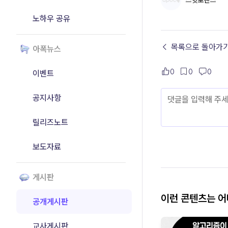
스윗로맨스
노하우 공유
← 목록으로 돌아가
아폭뉴스
0
0
0
이벤트
공지사항
릴리즈노트
보도자료
게시판
이런 콘텐츠는 
공개게시판
교사게시판