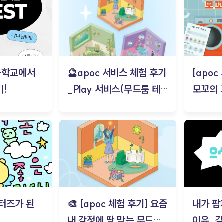
등학교에서
🔮apoc 서비스 체험 후기
[apo
!
_Play 서비스(무드룸 테스
모꼬의
트) - 김태현
터즈가 된
🎨 [apoc 체험 후기] 요즘
내가 팜
내 감정에 딱 맞는 무드룸
이유_