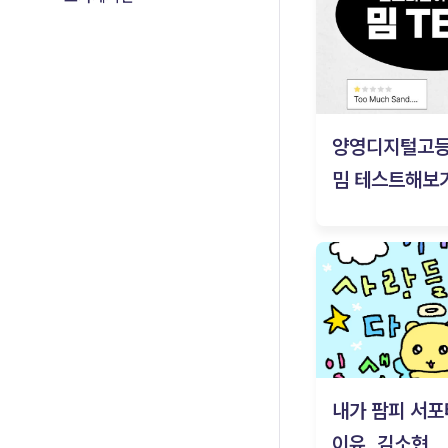
양영디지털고
밈 테스트해보기
내가 팜피 서포
이유_김소현