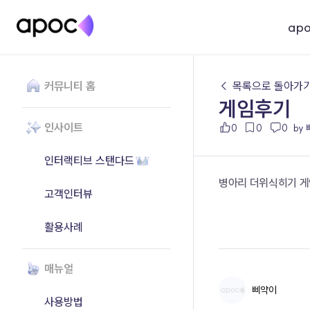
ap
커뮤니티 홈
← 목록으로 돌아가
게임후기
인사이트
0
0
0
by
인터랙티브 스탠다드
병아리 더위식히기 게
고객인터뷰
활용사례
매뉴얼
삐약이
사용방법