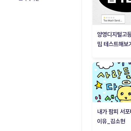
양영디지털고
밈 테스트해보기
내가 팜피 서포
이유_김소현