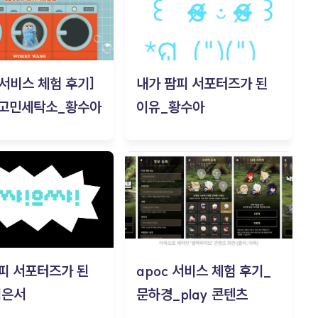
c 서비스 체험 후기]
내가 팜피 서포터즈가 된
 고민세탁소_황수아
이유_황수아
피 서포터즈가 된
apoc 서비스 체험 후기_
김은서
문하경_play 콘텐츠