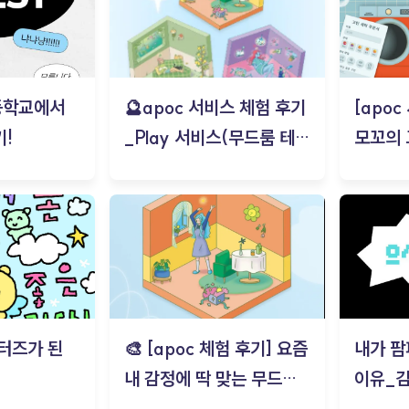
등학교에서
🔮apoc 서비스 체험 후기
[apo
!
_Play 서비스(무드룸 테스
모꼬의
트) - 김태현
터즈가 된
🎨 [apoc 체험 후기] 요즘
내가 팜
내 감정에 딱 맞는 무드룸
이유_
은? | ‘무드룸 테스트’ 솔직