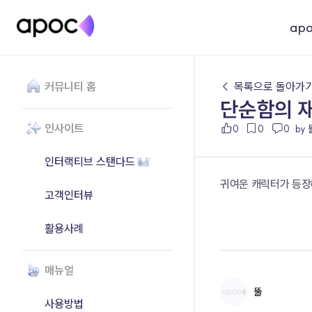
ap
커뮤니티 홈
← 목록으로 돌아가
단순함의 
인사이트
0
0
0
by 
인터랙티브 스탠다드
귀여운 캐릭터가 등장해
고객인터뷰
활용사례
매뉴얼
뚤
사용방법