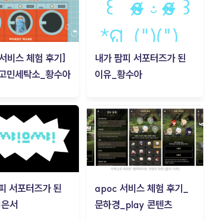
c 서비스 체험 후기]
내가 팜피 서포터즈가 된
 고민세탁소_황수아
이유_황수아
피 서포터즈가 된
apoc 서비스 체험 후기_
김은서
문하경_play 콘텐츠