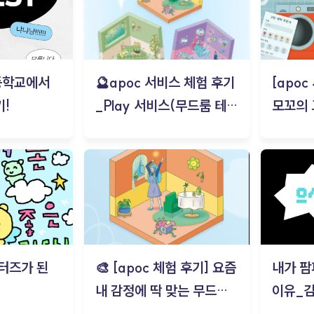
등학교에서
🔮apoc 서비스 체험 후기
[apo
!
_Play 서비스(무드룸 테스
모꼬의
트) - 김태현
터즈가 된
🎨 [apoc 체험 후기] 요즘
내가 팜
내 감정에 딱 맞는 무드룸
이유_
은? | ‘무드룸 테스트’ 솔직