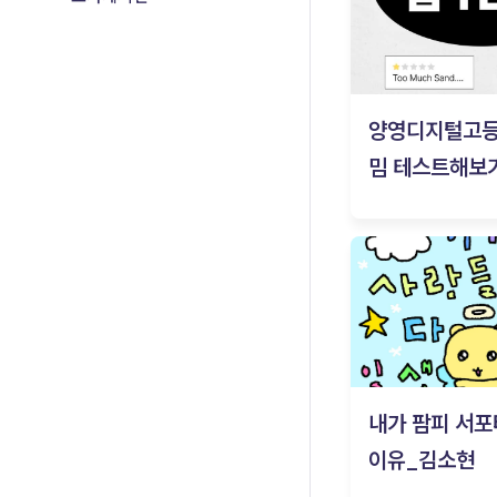
양영디지털고
밈 테스트해보기
내가 팜피 서포
이유_김소현