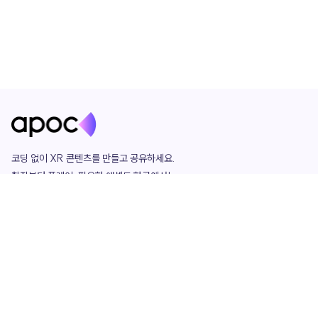
코딩 없이 XR 콘텐츠를 만들고 공유하세요. 

창작부터 플레이, 필요한 애셋도 한곳에서!

그리고 커뮤니티에서 함께하는 즐거움까지 

언제나 apoc이 함께합니다.
apoc