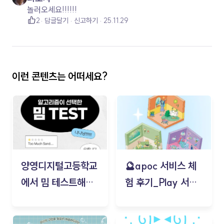
놀러오세요!!!!!!
2
답글달기
신고하기
25.11.29
이런 콘텐츠는 어떠세요?
양영디지털고등학교
🔮apoc 서비스 체
에서 밈 테스트해보
험 후기_Play 서비
기!
스(무드룸 테스트) -
김태현