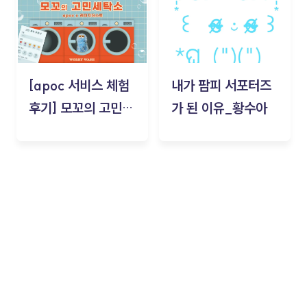
[apoc 서비스 체험
내가 팜피 서포터즈
후기] 모꼬의 고민세
가 된 이유_황수아
탁소_황수아