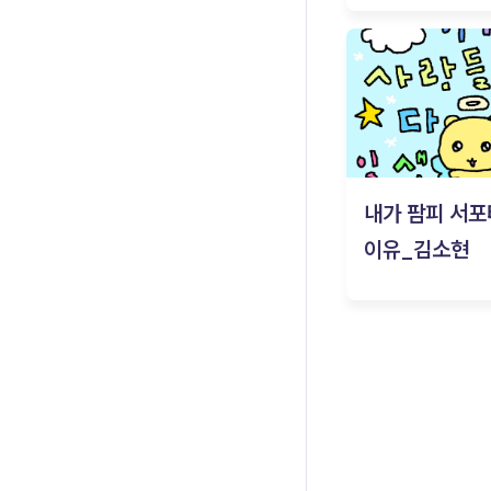
내가 팜피 서포
이유_김소현