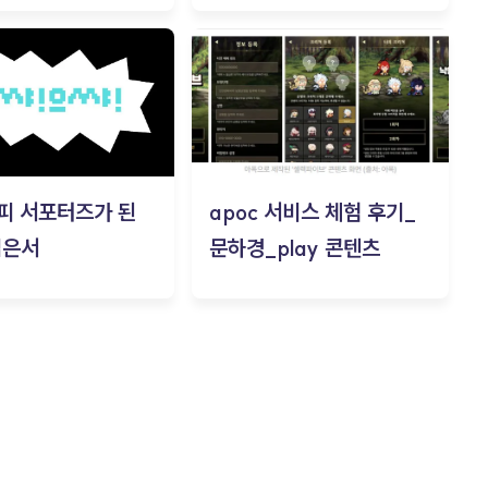
피 서포터즈가 된
apoc 서비스 체험 후기_
김은서
문하경_play 콘텐츠