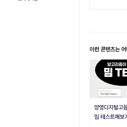
이런 콘텐츠는 
양영디지털고
밈 테스트해보기