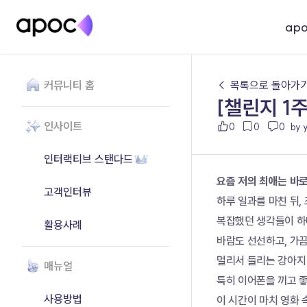
ap
커뮤니티 홈
← 목록으로 돌아가
[챌린지 1
인사이트
0
0
0
by y
인터랙티브 스탠다드
요즘 저의 최애는 바로
고객인터뷰
하루 일과를 마친 뒤,
복잡했던 생각들이 하
활용사례
바람도 선선하고, 가
멀리서 들리는 강아지
매뉴얼
특히 이어폰을 끼고 
사용방법
이 시간이 마치 영화 