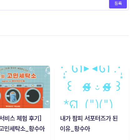
등록
c 서비스 체험 후기]
내가 팜피 서포터즈가 된
 고민세탁소_황수아
이유_황수아