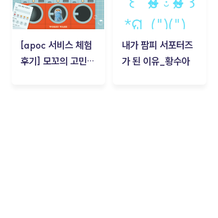
[apoc 서비스 체험
내가 팜피 서포터즈
후기] 모꼬의 고민세
가 된 이유_황수아
탁소_황수아