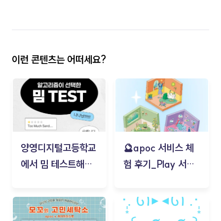
이런 콘텐츠는 어떠세요?
양영디지털고등학교
🔮apoc 서비스 체
에서 밈 테스트해보
험 후기_Play 서비
기!
스(무드룸 테스트) -
김태현