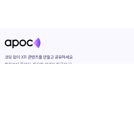
코딩 없이 XR 콘텐츠를 만들고 공유하세요. 

창작부터 플레이, 필요한 애셋도 한곳에서!

그리고 커뮤니티에서 함께하는 즐거움까지 

언제나 apoc이 함께합니다.
apoc
portfolio