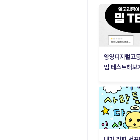
양영디지털고
밈 테스트해보기
내가 팜피 서포