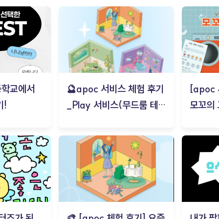
등학교에서
🔮apoc 서비스 체험 후기
[apo
!
_Play 서비스(무드룸 테스
모꼬의
트) - 김태현
터즈가 된
🎨 [apoc 체험 후기] 요즘
내가 팜