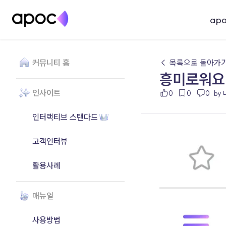
ap
커뮤니티 홈
← 목록으로 돌아가
흥미로워요
인사이트
0
0
0
by
인터랙티브 스탠다드
고객인터뷰
활용사례
매뉴얼
사용방법