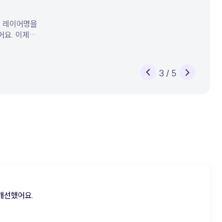
했어요.
. 이제
한 내용이
지정돼요.
경한 경우에는
3 / 5
유지되어, 여러
 구분하고
음악이
 원하는 대로
 옵션을
더욱 완성도
요. 📌
. 더욱
용할 수 있도록
개선했어요.
개선했어요.
적인 환경에서
.