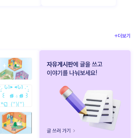
전략’ 에
감각적인 편집, 유행하는 음악, 짧고
도와줍니다. 이런
강렬한 장면 전환. ‘발견의 순간’ 을
야말로 시간과
만들어내는 데 이만한 도구가 없죠.
리는 비결입니다. AI
그런데 문제는 그 이후입니다. 너무
다 먼저! 성장을 이끄는
많은 콘텐츠가 지나가는 만큼,
+더보기
대부분은 금방 잊히고 맙니다.
기억되지 않는 브랜드는 결국 ‘한 번
 비서 덕분에
스친 이름’ 그 이상이 되기 어렵죠.
지금 우리는 ‘조회수’는 넘치지만,
자유게시판
에 글을 쓰고

 업그레이드되는 경험을
‘브랜드 애착’은 부족한 콘텐츠 시대 를
이야기를 나눠보세요!
살고 있어요. 숏폼으로 시작한 인지,
관계로 이어지려면? (▲ 이미지 출처:
포춘코리아) 숏폼은 ‘시작점’ 으로는
매우 효과적이에요. 초단 시간에
‘나’에게 집중할 수 있게
브랜드 로고를 보여주고, 분위기를
전달하고, 관심을 유도할 수 있죠.
견인하는 핵심
하지만 그것만으로 브랜드에 대한
라
애정을 쌓기엔 역부족입니다.
사람들은 ‘본 적 있다’는 느낌은 가질
글 쓰러 가기
 사용자의 업무
수 있지만, 그게 브랜드로 이어지진