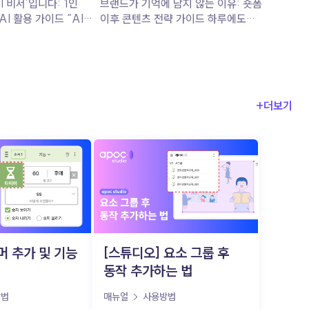
가이드
I 비서’입니다: 1인
브랜드가 기억에 남지 않는 이유: 숏폼
 활용 가이드 “AI는
이후 콘텐츠 전략 가이드 하루에도
나랑은 안 맞아!” 이
수십 개씩 넘겨보는 숏폼 콘텐츠, 그
옛말이 된 것 같아요.
안에서 우리 브랜드는 과연 기억에
가들은 복잡하고 무거운
남았을까요? 요즘은 ‘조회수’보다
‘기억률’이 더 중요한 시대입니다.
있거든요. 단순한
고객의 머리에 남는 콘텐츠를 만들기
+더보기
마케팅 기획까지,
위해, 단순한 시선 끌기를 넘어서는
자 모든 걸 하는 1인
전략이 필요하죠. 이제 브랜드가
구해주고, 성장을
준비해야 할 건, 숏폼 이후 고객을 이끌
터 함께 살펴볼까요?
‘다음 스텝’ 입니다. 그 전략의 핵심,
도 괜찮아”: AI 비서가
함께 알아볼까요? 출퇴근길 스크롤 속,
우리 브랜드는 살아남았을까? (▲
가들은
이미지 출처: 포춘코리아) 요즘
나 쉽게 쓰고
출근길, 무심코 넘긴 릴스가 몇 개나
더
되세요? 아마 하루에 수십, 많게는 백
개 이상일지도 모르죠. 그런데
머 추가 및 기능
[스튜디오] 요소 그룹 후
업무 효율을
그중에서 브랜드 이름이나 메시지가
동작 추가하는 법
핵심 매력 포인트죠. 이
또렷이 기억나는 콘텐츠 는 얼마나
복되는 업무를 척척
될까요? 숏폼 콘텐츠는 분명 눈길을
방법
매뉴얼
사용방법
사로잡는 데는 탁월한 수단이에요.