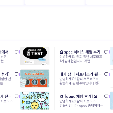
‘사람과의 관계’ 와 ‘사업 
집중할 수 있게 
친근한 AI 활용이
에너지를 모두 살
비서: 브랜드보
숨은 조력자 (▲ 이미지 출처:
동아사이언스) 놀랍게도, 일부 1인
기업가들은 AI
브랜드보다 ‘업무 효율’ 과 ‘고객 응대’
에서 밈
1
🔮apoc 서비스 체험 후기
1
에서 한 단계
생님은
안녕하세요, 팜피 청년 서포터즈
_Play 서비스(무드룸
했습니다. AI 비서는 단순한 도구를
1기 김태현입니다. 저번
테스트) - 김태현
글에서는 내가 팜피 서포터즈가
넘어, ‘나만의 비서’로서 친근하게
day/d/9
된 지원 동기와 활동 포부에 대해
소통하며 팬(고객)과 연결고리를
 후기]
1
작성해봤었는데, 이번 글에서는
내가 팜피 서포터즈가 된
1
만듭니다. 업무의 무게를 덜고,
아폭 서비스에 대한 체험 후기를
체험한 건
안녕하세요! 팜피 서포터즈로
_황수아
이유_황수아
브랜드가 아닌 
작성해보려고 합니다! 내가 팜피
활동하게 된 황수아입니다 👋
서포터즈가 된 이후로 아폭
저는 현재 의류학과 재학중인
하는 거죠. 이제 AI 비서는 1인
(apoc)의 ‘오늘의 기분은? 무드
학생입니다! 의류학과에서
기업가의 성공을 
테스트’ 콘텐츠를 직접
'해준다는
가 된
1
공부하다 보면 자연스럽게
🎨 [apoc 체험 후기] 요즘
1
파트너 입니다. AI는 도구가 아니
체험해봤다. 처음에는 가볍게
해보니
'소비자가 옷을 더 실감나게
 서포터즈
안녕하세요! 팜피 서포터즈
내 감정에 딱 맞는
참여할 수 있는 감정 테스트
파트너 (▲ 이미지 출처: 뤼튼) 이 AI
이
경험할 수 없을까?'라는 고민을
김은서입니다. apoc 홈페이지를
무드룸은? | ‘무드룸 테스트’
정도라고 생각했는데, 실제로
하게 되는데요, 그 답을
둘러보던 중, 다양한 심리 테스트
비서의 가장 큰 매력은,
경험해보니 생각보다 몰입감이
솔직 후기_김은서