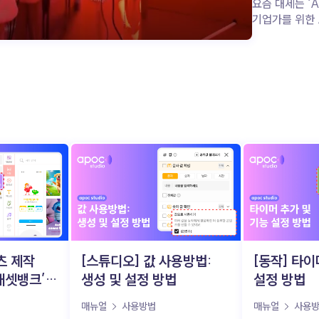
가이드
요즘 대세는 ‘A
기업가를 위한 AI
어렵고 복잡해서 
공식, 이제는 
요즘 1인 기업
AI 대신, 쉽고 친근한 ‘AI 비서’ 에
훨씬 더 열광하고 
업무 처리부터 
어떻게 AI가 혼
기업가의 시간을 
돕는지 지금부
“복잡하지 않아
주목받는 이유 (▲ 이미지 출처:
클립아트코리아) 최근 1인 기업
완벽한 AI 기술보다, 누구
바로 도움 되는 ‘친근함’ 을 
원합니다. 복잡한 설정 없이 ‘내
츠 제작
[스튜디오] 값 사용방법:
[동작] 타이
비서’처럼 소통 하며, 
애셋뱅크’
생성 및 설정 방법
설정 방법
높여주는 AI가 
AI 비서는 반
매뉴얼
사용방법
매뉴얼
사용
처리하며, 기업가가 진짜 중요한