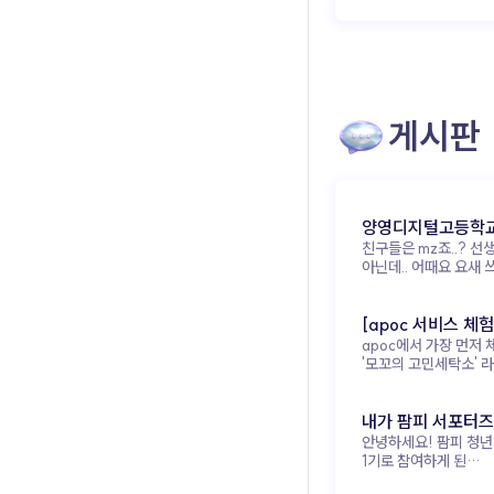
게시판
양영디지털고등학교
친구들은 mz죠..? 선
테스트해보기!
아닌데.. 어때요 요새 쓰는
말인가요?
https://www.apoc.
wDf7GmtV8
[apoc 서비스 체험
apoc에서 가장 먼저 
모꼬의 고민세탁소
'모꼬의 고민세탁소' 라는
콘텐츠였어요! 이름부터 너무
귀엽지 않나요?🐾 고민을
세탁기에 넣어서 '세탁
내가 팜피 서포터즈
콘셉트인데, 실제로 
안녕하세요! 팜피 청년
이유_김소현
생각보다 훨씬 몰입감
1기로 참여하게 된
있었어요. 📋 이용 방법은
김소현입니다. 저는 현재