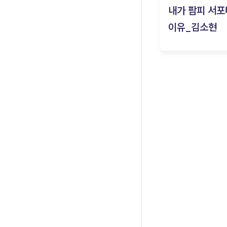
내가 팜피 서포
이유_김소현