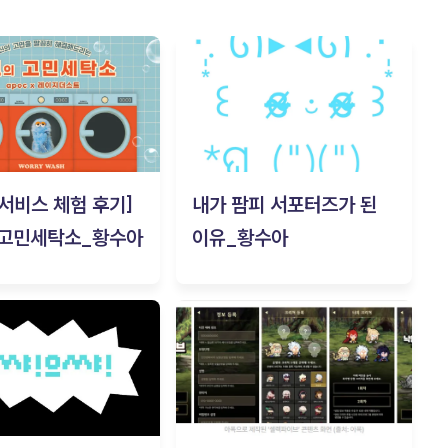
c 서비스 체험 후기]
내가 팜피 서포터즈가 된
 고민세탁소_황수아
이유_황수아