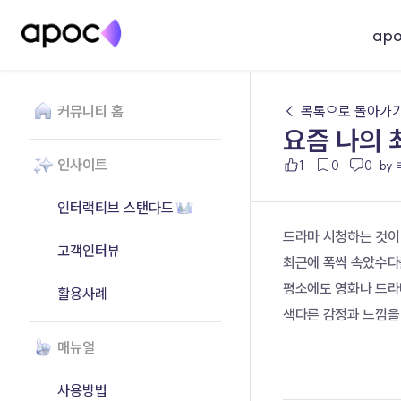
ap
커뮤니티 홈
← 목록으로 돌아가
요즘 나의 
인사이트
1
0
0
by
인터랙티브 스탠다드
드라마 시청하는 것이
고객인터뷰
최근에 폭싹 속았수다
평소에도 영화나 드라
활용사례
색다른 감정과 느낌을 
매뉴얼
사용방법