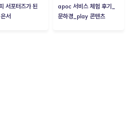
피 서포터즈가 된
apoc 서비스 체험 후기_
김은서
문하경_play 콘텐츠