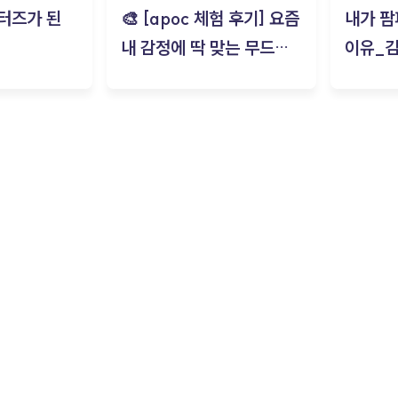
터즈가 된
🎨 [apoc 체험 후기] 요즘
내가 팜
내 감정에 딱 맞는 무드룸
이유_
은? | ‘무드룸 테스트’ 솔직
후기_김은서