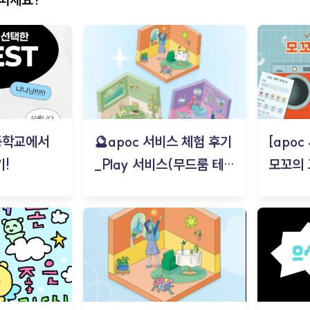
등학교에서
🔮apoc 서비스 체험 후기
[apo
!
_Play 서비스(무드룸 테스
모꼬의
트) - 김태현