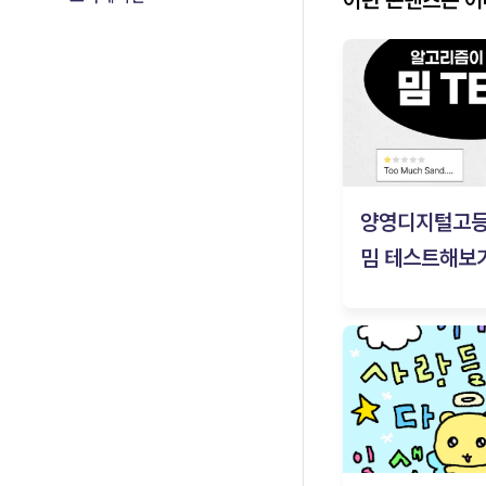
양영디지털고
밈 테스트해보기