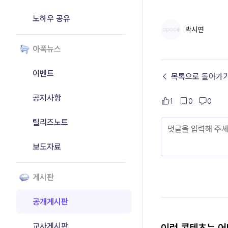
노하우 공유
박시연
아폭뉴스
이벤트
← 목록으로 돌아가
공지사항
1
0
0
릴리즈노트
보도자료
게시판
공개게시판
교사게시판
이런 콘텐츠는 