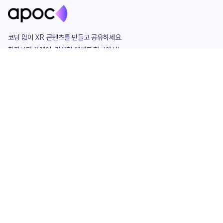
코딩 없이 XR 콘텐츠를 만들고 공유하세요. 

창작부터 플레이, 필요한 애셋도 한곳에서!

그리고 커뮤니티에서 함께하는 즐거움까지 

언제나 apoc이 함께합니다.
apoc
portfolio
마켓플레이스
요금제
play
studio
템플릿