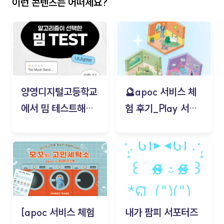
이런 콘텐츠는 어떠세요?
양영디지털고등학교
🔮apoc 서비스 체
에서 밈 테스트해보
험 후기_Play 서비
기!
스(무드룸 테스트) -
김태현
[apoc 서비스 체험
내가 팜피 서포터즈