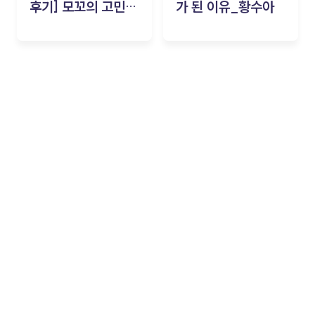
후기] 모꼬의 고민세
가 된 이유_황수아
탁소_황수아