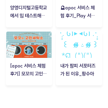
양영디지털고등학교
🔮apoc 서비스 체
에서 밈 테스트해보
험 후기_Play 서비
기!
스(무드룸 테스트) -
김태현
[apoc 서비스 체험
내가 팜피 서포터즈
후기] 모꼬의 고민세
가 된 이유_황수아
탁소_황수아