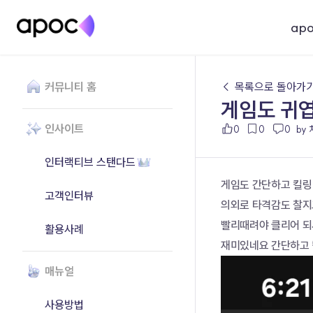
ap
커뮤니티 홈
← 목록으로 돌아가
게임도 귀
인사이트
0
0
0
by
인터랙티브 스탠다드
게임도 간단하고 킬링
고객인터뷰
의외로 타격감도 찰지
빨리때려야 클리어 되
활용사례
재미있네요 간단하고 
매뉴얼
사용방법