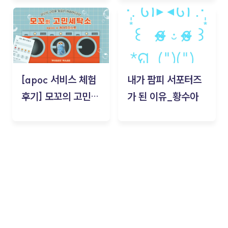
김태현
[apoc 서비스 체험
내가 팜피 서포터즈
후기] 모꼬의 고민세
가 된 이유_황수아
탁소_황수아