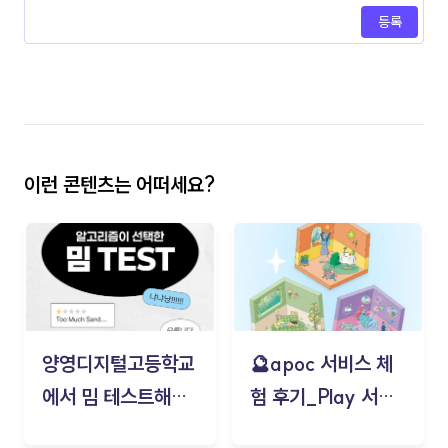
등록
이런 콘텐츠는 어떠세요?
양영디지털고등학교
🔮apoc 서비스 체
에서 밈 테스트해보
험 후기_Play 서비
기!
스(무드룸 테스트) -