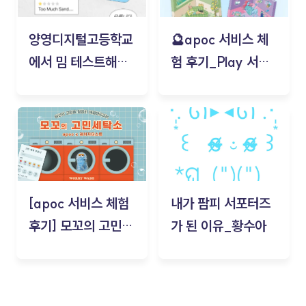
양영디지털고등학교
🔮apoc 서비스 체
에서 밈 테스트해보
험 후기_Play 서비
기!
스(무드룸 테스트) -
김태현
[apoc 서비스 체험
내가 팜피 서포터즈
후기] 모꼬의 고민세
가 된 이유_황수아
탁소_황수아