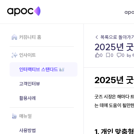
ap
커뮤니티 홈
← 목록으로 돌아가
2025년 
인사이트
0
0
0
by
인터랙티브 스탠다드
2025년 
고객인터뷰
굿즈 시장은 해마다 
활용사례
는 데에 도움이 될만
매뉴얼
사용방법
1. 개인 맞춤