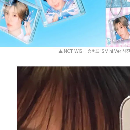
▲ 
NCT WISH '송버드' SMini Ver 사