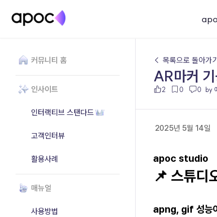
ap
커뮤니티 홈
← 목록으로 돌아가
AR마커 기
인사이트
2
0
0
by
인터랙티브 스탠다드
2025년 5월 14일
고객인터뷰
apoc studio
활용사례
📌 스튜디
매뉴얼
apng, gif 성
사용방법