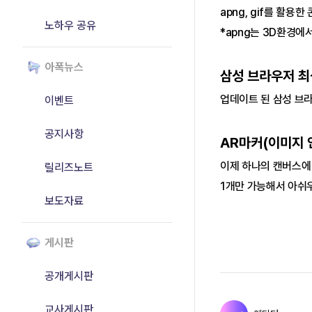
apng, gif를 활용
노하우 공유
*apng는 3D환경에
아폭뉴스
삼성 브라우저 최
업데이트 된 삼성 브라우
이벤트
공지사항
AR마커(이미지 
이제 하나의 캔버스에 
릴리즈노트
1개만 가능해서 아쉬우
보도자료
게시판
공개게시판
교사게시판