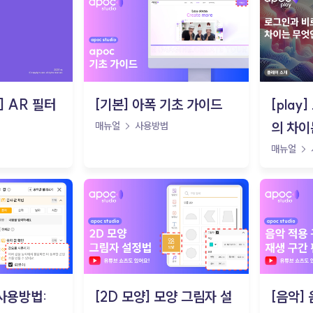
o] AR 필터
[기본] 아폭 기초 가이드
[pla
의 차이
매뉴얼
사용방법
매뉴얼
 사용방법:
[2D 모양] 모양 그림자 설
[음악]