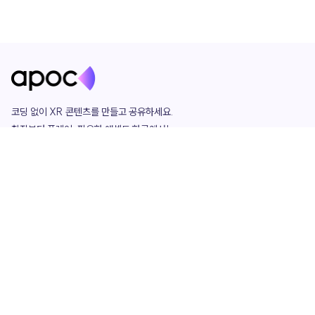
코딩 없이 XR 콘텐츠를 만들고 공유하세요. 

창작부터 플레이, 필요한 애셋도 한곳에서!

그리고 커뮤니티에서 함께하는 즐거움까지 

언제나 apoc이 함께합니다.
apoc
portfolio
마켓플레이스
요금제