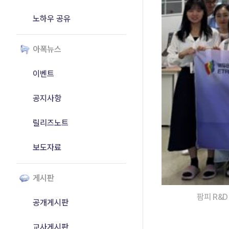
노하우 공유
아폭뉴스
이벤트
공지사항
릴리즈노트
보도자료
게시판
팜피 R&
공개게시판
교사게시판