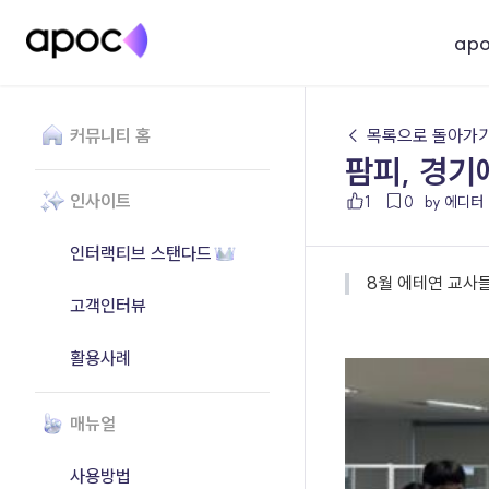
ap
커뮤니티 홈
← 목록으로 돌아가
팜피, 경기
인사이트
1
0
by 에디터
인터랙티브 스탠다드
8월 에테연 교사들
고객인터뷰
활용사례
매뉴얼
사용방법