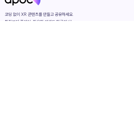
코딩 없이 XR 콘텐츠를 만들고 공유하세요. 

창작부터 플레이, 필요한 애셋도 한곳에서!

그리고 커뮤니티에서 함께하는 즐거움까지 

언제나 apoc이 함께합니다.
apoc
portfolio
마켓플레이스
요금제
play
studio
템플릿
asset