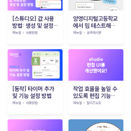
[스튜디오] 값 사용
양영디지털고등학교
방법: 생성 및 설정
에서 밈 테스트해보
방법
기!
매뉴얼
사용방법
매뉴얼
공개게시판
[동작] 타이머 추가
작업 효율을 높일 수
및 기능 설정 방법
있도록 편집 기능과
UI를 새롭게 개선했
매뉴얼
사용방법
매뉴얼
릴리즈노트
어요.