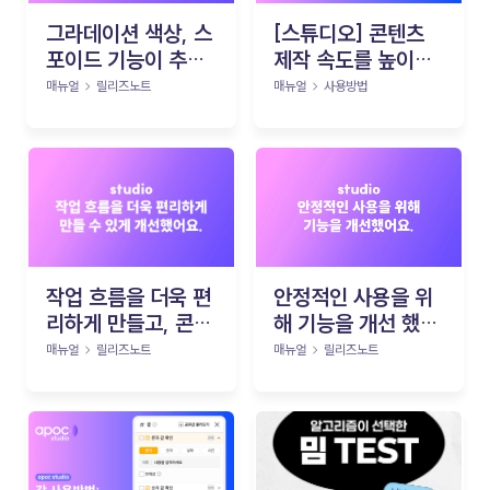
그라데이션 색상, 스
[스튜디오] 콘텐츠
포이드 기능이 추가
제작 속도를 높이는
되고 오류를 잡았어
‘애셋뱅크’ 활용법
매뉴얼
릴리즈노트
매뉴얼
사용방법
요!
작업 흐름을 더욱 편
안정적인 사용을 위
리하게 만들고, 콘텐
해 기능을 개선 했어
츠의 완성도를 높일
요
매뉴얼
릴리즈노트
매뉴얼
릴리즈노트
수 있도록 기능을 개
선했어요.