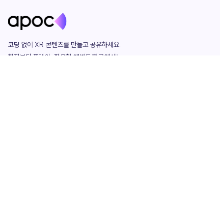
코딩 없이 XR 콘텐츠를 만들고 공유하세요. 

창작부터 플레이, 필요한 애셋도 한곳에서!

그리고 커뮤니티에서 함께하는 즐거움까지 

언제나 apoc이 함께합니다.
apoc
portfolio
마켓플레이스
요금제
play
studio