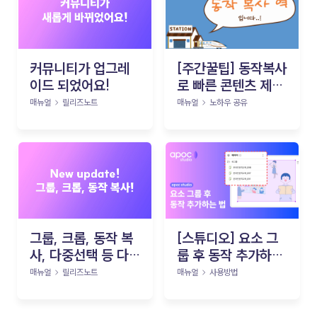
커뮤니티가 업그레
[주간꿀팁] 동작복사
이드 되었어요!
로 빠른 콘텐츠 제작
하기!
매뉴얼
릴리즈노트
매뉴얼
노하우 공유
그룹, 크롭, 동작 복
[스튜디오] 요소 그
사, 다중선택 등 다
룹 후 동작 추가하는
양한 기능이 업데이
법
매뉴얼
릴리즈노트
매뉴얼
사용방법
트 되었어요!