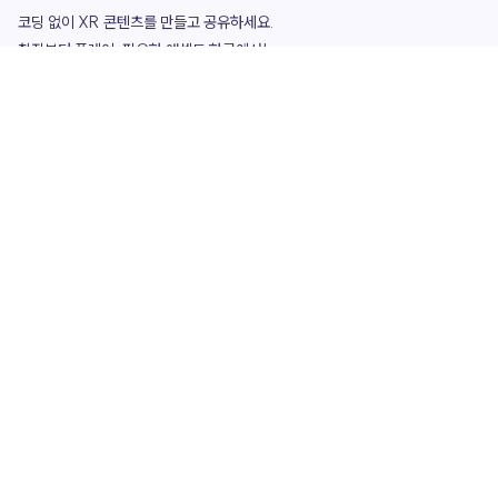
코딩 없이 XR 콘텐츠를 만들고 공유하세요. 

창작부터 플레이, 필요한 애셋도 한곳에서!

그리고 커뮤니티에서 함께하는 즐거움까지 

언제나 apoc이 함께합니다.
apoc
portfolio
마켓플레이스
요금제
play
studio
템플릿
asset