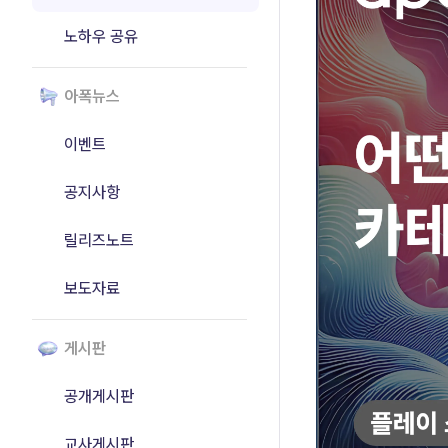
노하우 공유
아폭뉴스
이벤트
공지사항
릴리즈노트
보도자료
게시판
공개게시판
교사게시판