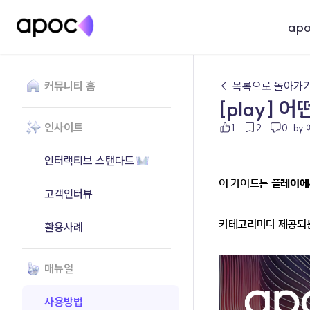
ap
커뮤니티 홈
← 목록으로 돌아가
[play]
인사이트
1
2
0
by
인터랙티브 스탠다드
이 가이드는 
플레이에
고객인터뷰
카테고리마다 제공되는
활용사례
매뉴얼
사용방법