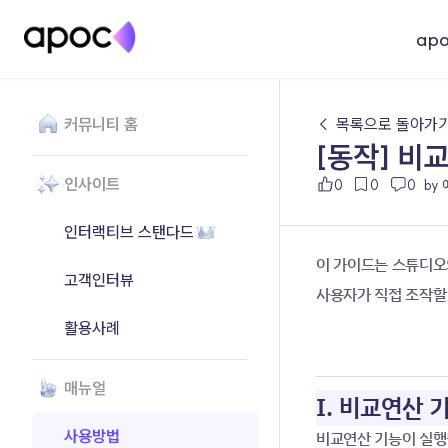
ap
커뮤니티 홈
← 목록으로 돌아가
[동작] 비
인사이트
0
0
0
by
인터랙티브 스탠다드
이 가이드는 스튜디오
고객인터뷰
사용자가 직접 조작할 
활용사례
매뉴얼
I. 비교연산 
사용방법
비교연산 기능이 실행