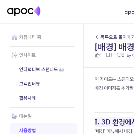
ap
커뮤니티 홈
← 목록으로 돌아가
[배경] 배
인사이트
1
1
0
by
인터랙티브 스탠다드
이 가이드는 스튜디오에
고객인터뷰
배경 이미지를 추가하
활용사례
매뉴얼
I. 3D 환경
사용방법
‘배경’ 메뉴에서 배경