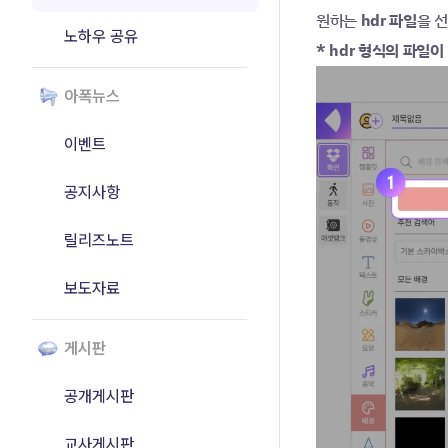
원하는 
hdr 파일
을 
노하우 공유
* hdr 형식의 파일이
아폭뉴스
이벤트
공지사항
릴리즈노트
보도자료
게시판
공개게시판
교사게시판