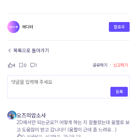
에디터
팔로우
← 목록으로 돌아가기
공유하기
·
신고하기
4
0
1
등록
오즈의맙소사
2D에서만 되는군요?! 어떻게 하는 지 잘몰랐는데 움짤로 보
고 도움많이 받고 갑니다!! (움짤이 근데 좀 느려유...)
0
답글달기
신고하기
25.09.23