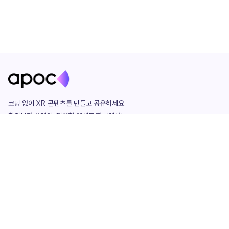
코딩 없이 XR 콘텐츠를 만들고 공유하세요. 

창작부터 플레이, 필요한 애셋도 한곳에서!

그리고 커뮤니티에서 함께하는 즐거움까지 

언제나 apoc이 함께합니다.
apoc
portfolio