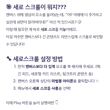
🎯 세로 스크롤이 뭐지???
캔버스 위에 열심히 요소를 올려놨는데, “어? 아래에 더 추가하고 
싶은데 화면이 잘려버리네?” 하신 적 있으시죠? 🥲
이럴 때 필요한 게 바로
 세로 스크롤 기능
이에요.
이걸 켜주면 캔버스보다 긴 콘텐츠도 자연스럽게 스크롤로 확인할 
수 있답니다!
🔧 세로스크롤 설정 방법
먼저 
캔버스보다 더 길게
 요소를 쭉 배치해 주세요. (예: 
긴 피드, 세로형 카드 리스트, 링크트리 콘텐츠 등)
캔버스 오른쪽 상단의 
마법봉 아이콘
을 클릭합니다 ✨
메뉴에서 
세로 스크롤 사용
을 선택!
이제 Play 버튼을 눌러 실행하면 👇