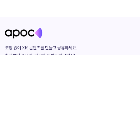
코딩 없이 XR 콘텐츠를 만들고 공유하세요. 

창작부터 플레이, 필요한 애셋도 한곳에서!

그리고 커뮤니티에서 함께하는 즐거움까지 

언제나 apoc이 함께합니다.
apoc
portfolio
마켓플레이스
요금제
play