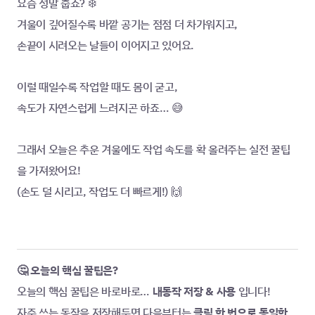
요즘 정말 춥죠? ❄️
겨울이 깊어질수록 바깥 공기는 점점 더 차가워지고,
손끝이 시려오는 날들이 이어지고 있어요.
이럴 때일수록 작업할 때도 몸이 굳고,
속도가 자연스럽게 느려지곤 하죠… 😅
그래서 오늘은 추운 겨울에도 작업 속도를 확 올려주는 실전 꿀팁
을 가져왔어요!
(손도 덜 시리고, 작업도 더 빠르게!) 🙌
🤔 오늘의 핵심 꿀팁은?
오늘의 핵심 꿀팁은 바로바로… 
내동작 저장 & 사용 
입니다!
자주 쓰는 동작을 저장해두면 다음부터는 
클릭 한 번으로 동일한 