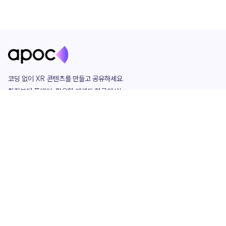
코딩 없이 XR 콘텐츠를 만들고 공유하세요. 

창작부터 플레이, 필요한 애셋도 한곳에서!

그리고 커뮤니티에서 함께하는 즐거움까지 

언제나 apoc이 함께합니다.
apoc
portfolio
마켓플레이스
요금제