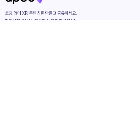
코딩 없이 XR 콘텐츠를 만들고 공유하세요. 

창작부터 플레이, 필요한 애셋도 한곳에서!

그리고 커뮤니티에서 함께하는 즐거움까지 

언제나 apoc이 함께합니다.
apoc
portfolio
마켓플레이스
요금제
play
studio
템플릿
asset