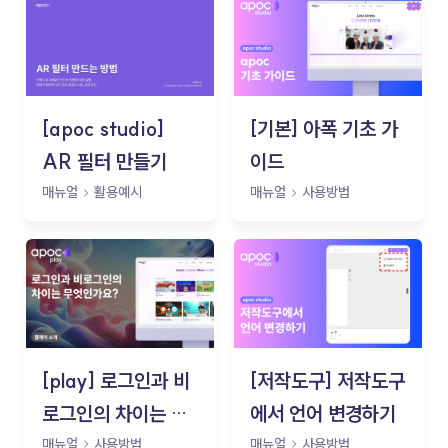
[apoc studio]
[기본] 아폭 기초 가
AR 필터 만들기
이드
매뉴얼
활용예시
매뉴얼
사용방법
[play] 로그인과 비
[저작도구] 저작도구
로그인의 차이는 무
에서 언어 변경하기
엇인가요?
매뉴얼
사용방법
매뉴얼
사용방법