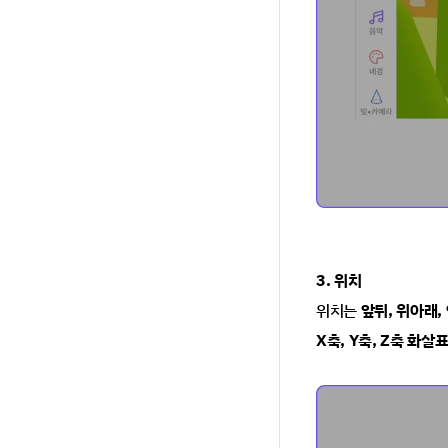
3. 위치
위치는 
앞뒤, 위아래,
X축, Y축, Z축 화살