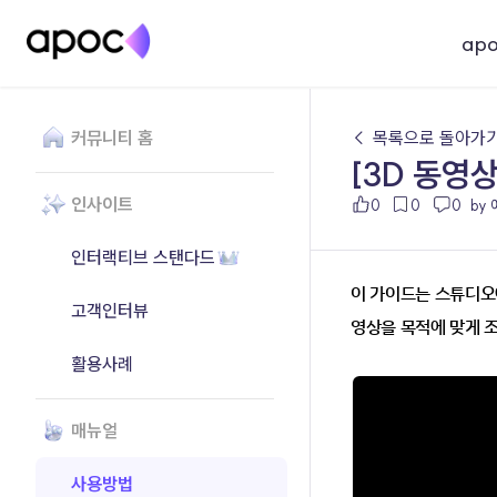
ap
커뮤니티 홈
← 목록으로 돌아가
[3D 동영
인사이트
0
0
0
by
인터랙티브 스탠다드
이 가이드는 스튜디오
고객인터뷰
영상을 목적에 맞게 
활용사례
매뉴얼
사용방법