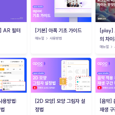
o] AR 필터
[기본] 아폭 기초 가이드
[pla
의 차이
매뉴얼
사용방법
매뉴얼
 사용방법:
[2D 모양] 모양 그림자 설
[음악]
방법
정법
재생 구