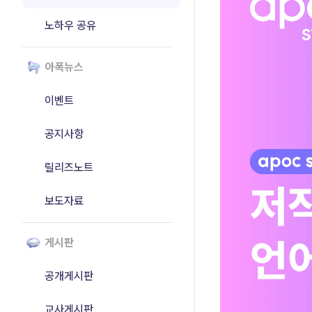
노하우 공유
아폭뉴스
이벤트
공지사항
릴리즈노트
보도자료
게시판
공개게시판
교사게시판