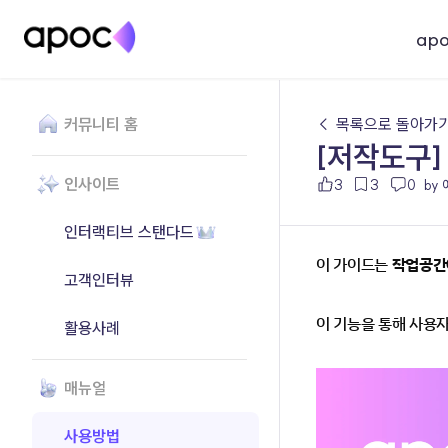
ap
커뮤니티 홈
← 목록으로 돌아가
[저작도구]
인사이트
3
3
0
by
인터랙티브 스탠다드
이 가이드는 
작업공간
고객인터뷰
이 기능을 통해 사용자
활용사례
매뉴얼
사용방법