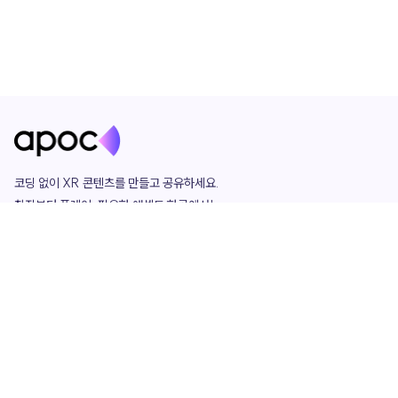
코딩 없이 XR 콘텐츠를 만들고 공유하세요. 

창작부터 플레이, 필요한 애셋도 한곳에서!

그리고 커뮤니티에서 함께하는 즐거움까지 

언제나 apoc이 함께합니다.
apoc