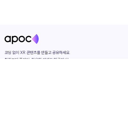
코딩 없이 XR 콘텐츠를 만들고 공유하세요. 

창작부터 플레이, 필요한 애셋도 한곳에서!

그리고 커뮤니티에서 함께하는 즐거움까지 

언제나 apoc이 함께합니다.
apoc
portfolio
마켓플레이스