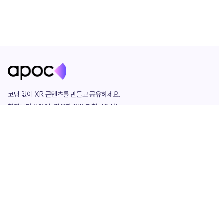
코딩 없이 XR 콘텐츠를 만들고 공유하세요. 

창작부터 플레이, 필요한 애셋도 한곳에서!

그리고 커뮤니티에서 함께하는 즐거움까지 

언제나 apoc이 함께합니다.
apoc
portfolio