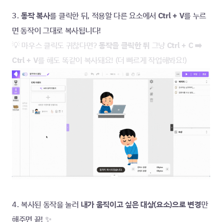
3.
 동작 복사
를 클릭한 뒤, 적용할 다른 요소에서 
Ctrl + V
를 누르
면 동작이 그대로 복사됩니다!
💡 마우스 클릭도 귀찮다면? 
동작을 클릭한 뒤 
그냥 
Ctrl + C ➡️ 
Ctrl + V
를 해도 똑같이 복사돼요! (더 빠르게 작업해봐요!)
4. 복사된 동작을 눌러 
내가 움직이고 싶은 대상(요소)으로 변경
만 
해주면 끝! ✨