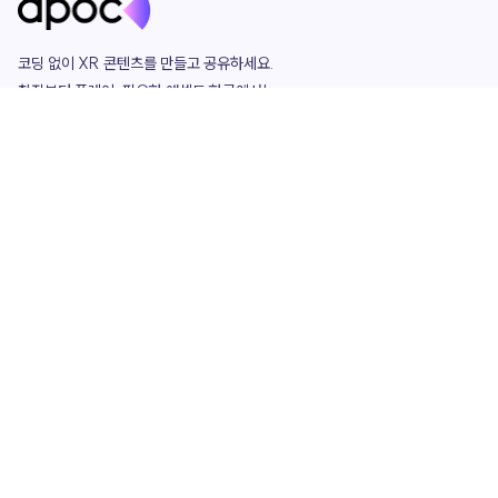
코딩 없이 XR 콘텐츠를 만들고 공유하세요. 

창작부터 플레이, 필요한 애셋도 한곳에서!

그리고 커뮤니티에서 함께하는 즐거움까지 

언제나 apoc이 함께합니다.
apoc
portfolio
마켓플레이스
요금제
play
studio
템플릿
asset