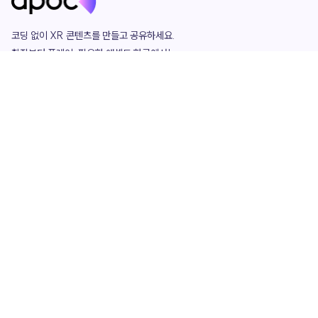
코딩 없이 XR 콘텐츠를 만들고 공유하세요. 

창작부터 플레이, 필요한 애셋도 한곳에서!

그리고 커뮤니티에서 함께하는 즐거움까지 

언제나 apoc이 함께합니다.
apoc
portfolio
마켓플레이스
요금제
play
studio
템플릿
asset