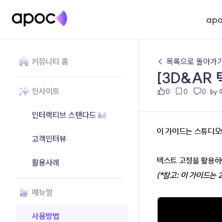
ap
커뮤니티 홈
← 목록으로 돌아가
[3D&AR
인사이트
0
0
0
by
인터랙티브 스탠다드
이 가이드는 스튜디오
고객인터뷰
텍스트 고정을 활용하
활용사례
(*참고: 이 가이드는
매뉴얼
사용방법